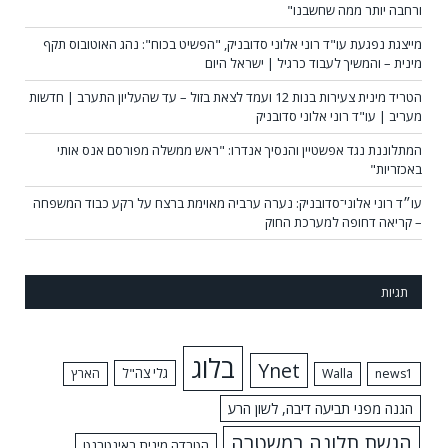
ורחבה יותר ממה שחשבנו"
מייצגת נפגעת עו"ד רוני אלוני סדובניק, "הפשיט בכוח": נהג האוטובוס תקף
מינית – והמשיך לעבוד כרגיל | ישראל היום
הטריד מינית צעירות בנות 12 ועמד לצאת בזול – עד שהעליון התערב | חדשות
מעריב | עו"ד רוני אלוני סדובניק
המתלוננת נגד אפשטיין והנסיך אנדרו: "ראש ממשלה מפורסם אנס אותי
באכזריות"
עו״ד רוני אלוני־סדובניק: נערה ערביה מאוימת ברצח על רקע כבוד המשפחה
– קריאה דחופה למערכת החוק
תגיות
בלוג
Ynet
גלי צה"ל
news1
Walla
הארץ
הגנה מפני תביעה דיבה, לשון הרע
הגשת תלונה במשטרה
הטרדה מינית באינטרנט