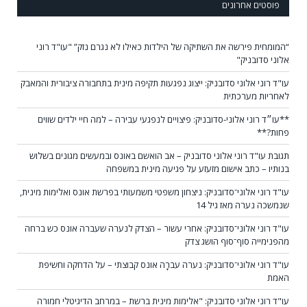
פוסטים אחרונים
“המומחית פירשה את השתיקה של הילדות כאילו לא נגרם נזק” "עו"ד רוני
אלוני סדובניק"
עו"ד רוני אלוני סדובניק: ייצוג נפגעות תקיפה מינית בתחבורה ציבורית והמאבק
לאחריות מערכתית
**עו״ד רוני אלוני-סדובניק: פיצויים לנפגעי עבירה – למה חיי ילדים שווים
פחות?**
תגובת עו"ד רוני אלוני סדובניק – אב הואשם באונס ובמעשים מגונים בשלוש
בנותיו – כתב אישום מזעזע על פגיעה מינית במשפחה
עו"ד רוני אלוני־סדובניק: ניצחון משפטי משמעותי בפרשת אונס ואלימות מינית,
שנמשכה נערה מאז גיל 14
עו"ד רוני אלוני־סדובניק: אחרי עשור – הצדק לנערה שעברה אונס כש ברחה
מהפנימייה סוף־סוף הושג צדק
עו"ד רוני אלוני־סדובניק: נערה עברָה אונס קבוצתי – על הדחקה וחשיפת
האמת
עו"ד רוני אלוני סדובניק: "אלימות מינית ברשת – במרחב הדיגיטלי חמורה