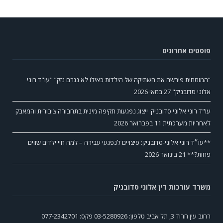
פוסטים אחרונים
“המומחית פירשה את השתיקה של הילדות כאילו לא נגרם נזק” "עו"ד רוני
אלוני סדובניק"
27 במאי 2026
עו"ד רוני אלוני סדובניק: ייצוג נפגעות תקיפה מינית בתחבורה ציבורית והמאבק
לאחריות מערכתית
11 בפברואר 2026
**עו״ד רוני אלוני-סדובניק: פיצויים לנפגעי עבירה – למה חיי ילדים שווים
פחות?**
21 בינואר 2026
משרד עורכות דין אלוני סדובניק
רחוב עין חרוד 3, תל אביב טלפון: 03-5280926 פקס: 077-2342701