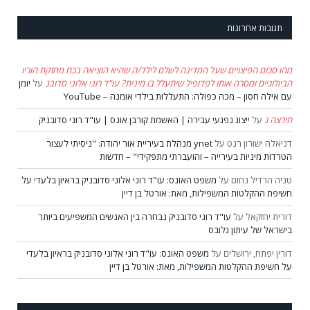
תגובות אחרונות
מהו סכום הפיצויים שעל המדינה לשלם לילד/ה שהיא הוציאה בכח מחזקת הוריו
הביולוגיים ומסרה אותו לפדופיל שיתעלל בו מינית? עו"ד רוני אלוני סדובנ
על
יומן
עם אילה חסון – מכה כפולה: התעללות בילדי אומנה – YouTube
תירצה ג
על
ייצוג נפגעי עבירה | האשמת קורבן אונס | עו"ד רוני סדובניק
דניאלה ישורון רנט
על
ynet מנהלת בעיריית אור יהודה: "ניסיתי לעצור
הטרדות מיניות בעירייה – והועברתי מתפקידי" – חדשות
טניה הרדיל נחום
על
משפט האונס: עו"ד רוני אלוני סדובניק בראיון בלעדי על
חשיפת ההקלטות המשפילות, מאת: אורטל בן דיין
דורית יחזקאל
על
עו"ד רוני סדובניק נבחרה בין האנשים המשפיעים ביותר
בישראל של עיתון גלובס
דורין יפתח, ירושלים
על
משפט האונס: עו"ד רוני אלוני סדובניק בראיון בלעדי
על חשיפת ההקלטות המשפילות, מאת: אורטל בן דיין