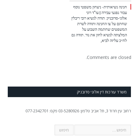
חנינה נשיאותית- ניצחון משפטי נוסף
עבור נפגעי עבירה | עו"ד רוני
אלוני-סדובניק: תודה לנשיא רובי ריבלין
שחתם על צו החנינה ותודה לשרת
המשפטים שחתמה השבוע על
המלצתה לנשיא לחון את נור. תודה גם
לח״כ עליזה לביא,
Comments are closed.
משרד עורכות דין אלוני סדובניק
רחוב עין חרוד 3, תל אביב טלפון: 03-5280926 פקס: 077-2342701