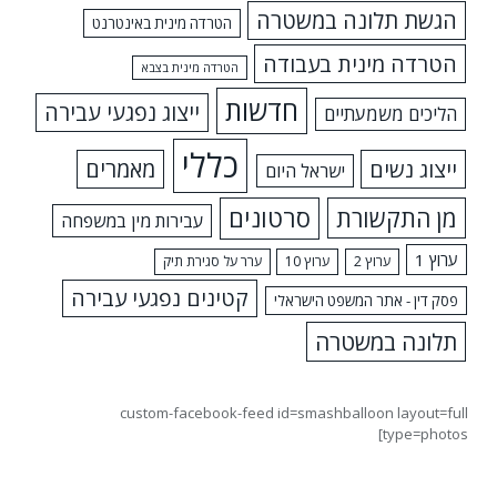
הגשת תלונה במשטרה
הטרדה מינית באינטרנט
הטרדה מינית בעבודה
הטרדה מינית בצבא
חדשות
ייצוג נפגעי עבירה
הליכים משמעתיים
כללי
ייצוג נשים
מאמרים
ישראל היום
מן התקשורת
סרטונים
עבירות מין במשפחה
ערוץ 1
ערוץ 2
ערוץ 10
ערר על סגירת תיק
קטינים נפגעי עבירה
פסק דין - אתר המשפט הישראלי
תלונה במשטרה
custom-facebook-feed id=smashballoon layout=full
type=photos]