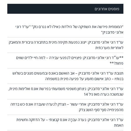
פוסטים אחרונים
“המומחית פירשה את השתיקה של הילדות כאילו לא נגרם נזק” "עו"ד רוני
אלוני סדובניק"
עו"ד רוני אלוני סדובניק: ייצוג נפגעות תקיפה מינית בתחבורה ציבורית והמאבק
לאחריות מערכתית
**עו״ד רוני אלוני-סדובניק: פיצויים לנפגעי עבירה – למה חיי ילדים שווים
פחות?**
תגובת עו"ד רוני אלוני סדובניק – אב הואשם באונס ובמעשים מגונים בשלוש
בנותיו – כתב אישום מזעזע על פגיעה מינית במשפחה
עו"ד רוני אלוני־סדובניק: ניצחון משפטי משמעותי בפרשת אונס ואלימות מינית,
שנמשכה נערה מאז גיל 14
עו"ד רוני אלוני־סדובניק: אחרי עשור – הצדק לנערה שעברה אונס כש ברחה
מהפנימייה סוף־סוף הושג צדק
עו"ד רוני אלוני־סדובניק: נערה עברָה אונס קבוצתי – על הדחקה וחשיפת
האמת