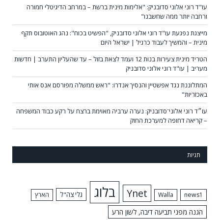
עו"ד רוני אלוני סדובניק: "אלימות מינית ברשת – במרחב הדיגיטלי חמורה
ורחבה יותר ממה שחשבנו"
מייצגת נפגעת עו"ד רוני אלוני סדובניק, "הפשיט בכוח": נהג האוטובוס תקף
מינית – והמשיך לעבוד כרגיל | ישראל היום
הטריד מינית צעירות בנות 12 ועמד לצאת בזול – עד שהעליון התערב | חדשות
מעריב | עו"ד רוני אלוני סדובניק
המתלוננת נגד אפשטיין והנסיך אנדרו: "ראש ממשלה מפורסם אנס אותי
באכזריות"
עו״ד רוני אלוני־סדובניק: נערה ערביה מאוימת ברצח על רקע כבוד המשפחה
– קריאה דחופה למערכת החוק
תגיות
בלוג
Ynet
גלי צה"ל
news1
Walla
הארץ
הגנה מפני תביעה דיבה, לשון הרע