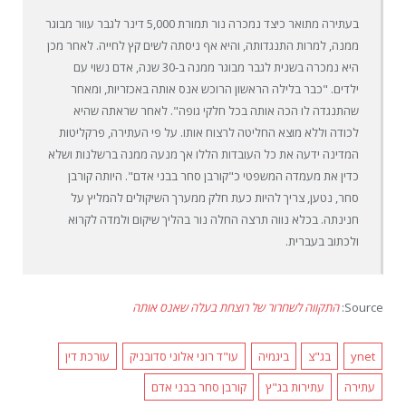
בעתירה מתואר כיצד נמכרה נור תמורת 5,000 דינר לגבר עוור מבוגר
ממנה, למרות התנגדותה, והיא אף ניסתה לשים קץ לחייה. לאחר מכן
היא נמכרה בשנית לגבר מבוגר ממנה ב-30 שנה, אדם נשוי עם
ילדים. "כבר בלילה הראשון הרוכש אנס אותה באכזריות, ומאחר
שהתנגדה לו הכה אותה בכל חלקי גופה". לאחר שראתה שהיא
לכודה וללא מוצא החליטה לרצוח אותו. על פי העתירה, פרקליטות
המדינה ידעה את כל העובדות הללו אך מנעה ממנה ברשלנות ושלא
כדין את מעמדה המשפטי כ"קורבן סחר בבני אדם". היותה קורבן
סחר, נטען, צריך להיות כעת חלק ממערך השיקולים להמליץ על
חנינתה. בכלא נווה תרצה החלה נור בהליך שיקום ולמדה לקרוא
ולכתוב בעברית.
Source:
התקווה לשחרור של רוצחת בעלה שאנס אותה
ynet
בג"צ
ביגמיה
עו"ד רוני אלוני סדובניק
עורכת דין
עתירה
עתירות בג"ץ
קורבן סחר בבני אדם