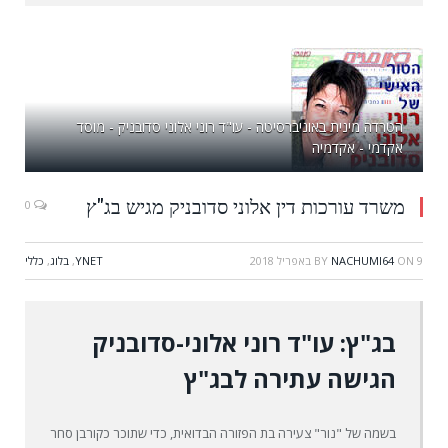
הטרדה מינית באוניברסיטה - עו"ד רוני אלוני סדובניק - מוסד
אקדמי - אקדמיה
משרד עורכות דין אלוני סדובניק מגיש בג"ץ
0
9 באפריל 2018
ON
NACHUMI64
BY
YNET
,
בלוג
,
כללי
בג"ץ:
עו"ד רוני אלוני-סדובניק
הגישה עתירה לבג"ץ
בשמה של "נור" צעירה בת הפזורה הבדואית, כדי שתוכר כקורבן סחר