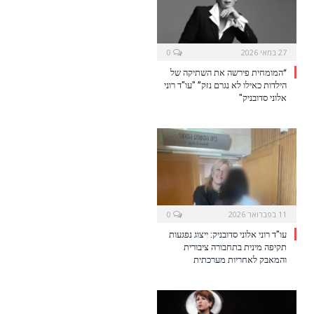
27 במאי 2026
0
“המומחית פירשה את השתיקה של
הילדות כאילו לא נגרם נזק” "עו"ד רוני
אלוני סדובניק"
11 בפברואר 2026
0
עו"ד רוני אלוני סדובניק: ייצוג נפגעות
תקיפה מינית בתחבורה ציבורית
והמאבק לאחריות מערכתית