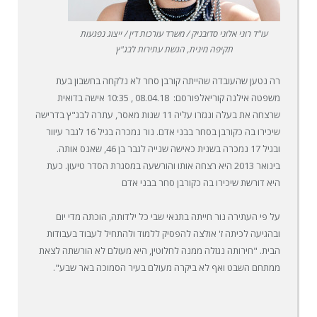
עו"ד רוני אלוני סדובניק / משרד עורכות דין / ייצוג נפגעות
תקיפה מינית, הגשת עתירות לבג"ץ
רה נטען שהעובדה שהייתה קורבן סחר לא נלקחה בחשבון בעת
משפטה אילנה קוריאלפורסם: 08.04.18 , 10:35 אישה בדואית
שרצחה את בעלה ונגזרו עליה 11 שנות מאסר, עתרה לבג"ץ בדרישה
שיכירו בה כקורבן בסחר בבני אדם. נור נמכרה בגיל 16 לגבר עיוור
ובגיל 17 נמכרה בשנית כאישה שנייה לגבר בן 46, שאנס אותה.
בינואר 2013 היא רצחה אותו והורשעה במסגרת הסדר טיעון. כעת
היא דורשת שיכירו בה כקורבן סחר בבני אדם
על פי העתירה נור חייתה בתנאי שבי כל ילדותה, הוכתה מדי יום
ובהגיעה לכיתה ז' אולצה להפסיק ללמוד ולהתחיל לעבוד בעבודות
הבית. "חירותה נגזלה ממנה לחלוטין, היא מעולם לא הורשתה לצאת
ממתחם השבט ואף לא ביקרה מעולם בעיר הסמוכה באר שבע".