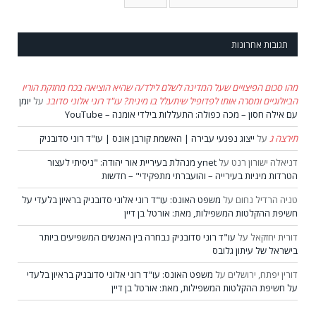
תגובות אחרונות
מהו סכום הפיצויים שעל המדינה לשלם לילד/ה שהיא הוציאה בכח מחזקת הוריו
הביולוגיים ומסרה אותו לפדופיל שיתעלל בו מינית? עו"ד רוני אלוני סדובנ
על
יומן
עם אילה חסון – מכה כפולה: התעללות בילדי אומנה – YouTube
תירצה ג
על
ייצוג נפגעי עבירה | האשמת קורבן אונס | עו"ד רוני סדובניק
דניאלה ישורון רנט
על
ynet מנהלת בעיריית אור יהודה: "ניסיתי לעצור
הטרדות מיניות בעירייה – והועברתי מתפקידי" – חדשות
טניה הרדיל נחום
על
משפט האונס: עו"ד רוני אלוני סדובניק בראיון בלעדי על
חשיפת ההקלטות המשפילות, מאת: אורטל בן דיין
דורית יחזקאל
על
עו"ד רוני סדובניק נבחרה בין האנשים המשפיעים ביותר
בישראל של עיתון גלובס
דורין יפתח, ירושלים
על
משפט האונס: עו"ד רוני אלוני סדובניק בראיון בלעדי
על חשיפת ההקלטות המשפילות, מאת: אורטל בן דיין