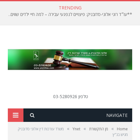
TRENDING
**עו״ד רוני אלוני-סדובניק: פיצויים לנפגעי עבירה – למה חיי ילדים שווים פחות?**
טלפון 03-5280926
SEARCH
NAVIGATE
»
»
»
Home
מן התקשורת
Ynet
משרד עורכות דין אלוני סדובניק
מגיש בג"ץ