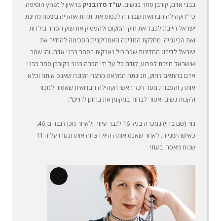
בבני אדם, קורבן סחר בנשים.
עו"ד סדובניק
בראיון ל ynet הוסיפה
כי "הקהילה הבדואית שבחרה לנטוע את יתדות אוהליה בשטח מדינת
ישראל חייבת לכבד את חוקי המקום ולהפסיק את שוק הסחר בילדות
ואת הביגמיה. מחלקת המדינה האמריקנית הסכימה להחזיר את
ישראל לדירוג המדינות שכביכול נאבקות בסחר בבני אדם. זהו שטר
שישראל חייבת לפרוע, קודם כל על ידי הכרה בנור כקורבן סחר בבני
אדם בהתאם לחוק, חנינתה המלאה מרצח הקונה שאנס אותה וכלא
אותה, והעברת מסר לכל ראשי הקהילה הבדואית שאסור למכור
ולקנות נשים ואסור לבחור במקומן את בן זוגן לחיים".
נור (שם בדוי) נמכרה בגיל 16 לגבר עיוור ולאחר מכן לגבר בן 46,
כאישה שנייה. לאחר שאנס אותה היא רצחה אותו ונגזרו עליה 11
שנות מאסר. בעתי
תיאור
ארוך