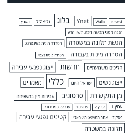
בלוג
Ynet
גלי צה"ל
news1
Walla
הארץ
הגנה מפני תביעה דיבה, לשון הרע
הגשת תלונה במשטרה
הטרדה מינית באינטרנט
הטרדה מינית בעבודה
הטרדה מינית בצבא
חדשות
ייצוג נפגעי עבירה
הליכים משמעתיים
כללי
ייצוג נשים
מאמרים
ישראל היום
מן התקשורת
סרטונים
עבירות מין במשפחה
ערוץ 1
ערוץ 2
ערוץ 10
ערר על סגירת תיק
קטינים נפגעי עבירה
פסק דין - אתר המשפט הישראלי
תלונה במשטרה