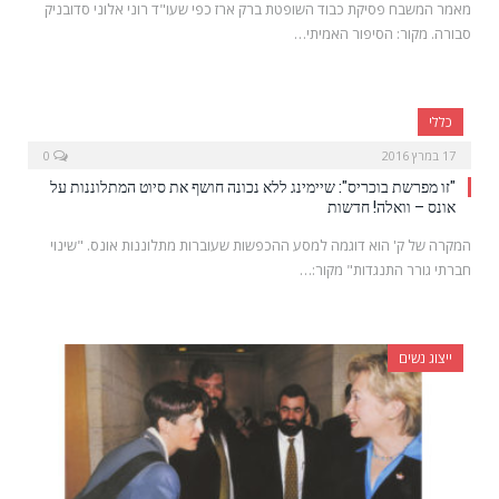
מאמר המשבח פסיקת כבוד השופטת ברק ארז כפי שעו"ד רוני אלוני סדובניק
סבורה. מקור: הסיפור האמיתי…
כללי
17 במרץ 2016
0
"זו מפרשת בוכריס": שיימינג ללא נכונה חושף את סיוט המתלוננות על
אונס – וואלה! חדשות
המקרה של ק' הוא דוגמה למסע ההכפשות שעוברות מתלוננות אונס. "שינוי
חברתי גורר התנגדות" מקור:…
ייצוג נשים