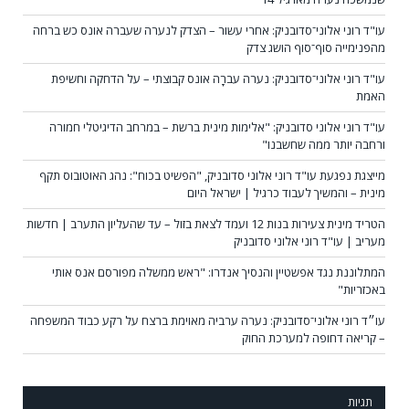
עו"ד רוני אלוני־סדובניק: אחרי עשור – הצדק לנערה שעברה אונס כש ברחה
מהפנימייה סוף־סוף הושג צדק
עו"ד רוני אלוני־סדובניק: נערה עברָה אונס קבוצתי – על הדחקה וחשיפת
האמת
עו"ד רוני אלוני סדובניק: "אלימות מינית ברשת – במרחב הדיגיטלי חמורה
ורחבה יותר ממה שחשבנו"
מייצגת נפגעת עו"ד רוני אלוני סדובניק, "הפשיט בכוח": נהג האוטובוס תקף
מינית – והמשיך לעבוד כרגיל | ישראל היום
הטריד מינית צעירות בנות 12 ועמד לצאת בזול – עד שהעליון התערב | חדשות
מעריב | עו"ד רוני אלוני סדובניק
המתלוננת נגד אפשטיין והנסיך אנדרו: "ראש ממשלה מפורסם אנס אותי
באכזריות"
עו״ד רוני אלוני־סדובניק: נערה ערביה מאוימת ברצח על רקע כבוד המשפחה
– קריאה דחופה למערכת החוק
תגיות