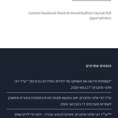
custom-facebook-feed id=smashballoon layout=full
type=photos]
פוסטים אחרונים
“המומחית פירשה את השתיקה של הילדות כאילו לא נגרם נזק” "עו"ד רוני
אלוני סדובניק"
27 במאי 2026
עו"ד רוני אלוני סדובניק: ייצוג נפגעות תקיפה מינית בתחבורה ציבורית והמאבק
לאחריות מערכתית
11 בפברואר 2026
**עו״ד רוני אלוני-סדובניק: פיצויים לנפגעי עבירה – למה חיי ילדים שווים