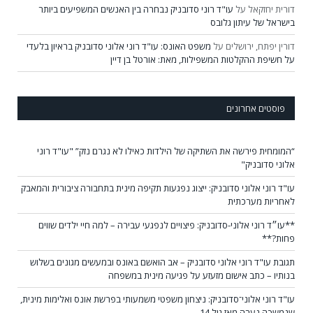
דורית יחזקאל
על
עו"ד רוני סדובניק נבחרה בין האנשים המשפיעים ביותר
בישראל של עיתון גלובס
דורין יפתח, ירושלים
על
משפט האונס: עו"ד רוני אלוני סדובניק בראיון בלעדי
על חשיפת ההקלטות המשפילות, מאת: אורטל בן דיין
פוסטים אחרונים
“המומחית פירשה את השתיקה של הילדות כאילו לא נגרם נזק” "עו"ד רוני
אלוני סדובניק"
עו"ד רוני אלוני סדובניק: ייצוג נפגעות תקיפה מינית בתחבורה ציבורית והמאבק
לאחריות מערכתית
**עו״ד רוני אלוני-סדובניק: פיצויים לנפגעי עבירה – למה חיי ילדים שווים
פחות?**
תגובת עו"ד רוני אלוני סדובניק – אב הואשם באונס ובמעשים מגונים בשלוש
בנותיו – כתב אישום מזעזע על פגיעה מינית במשפחה
עו"ד רוני אלוני־סדובניק: ניצחון משפטי משמעותי בפרשת אונס ואלימות מינית,
שנמשכה נערה מאז גיל 14