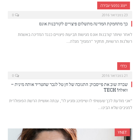
ייצוג נפגעי עבירה
23 בפברואר 2016
0
כך מתחמקת המדינה מתשלום פיצויים לקורבנות אונס
לאחר שיותר קורבנות אונס מגישות תביעות פיצויים כנגד המדינה באשמת
רשלנות הרשויות, תחקיר "המגזין" מגלה…
כללי
21 בפברואר 2016
0
שברה שוב את פייסבוק: התגובה של חן טל לגבר שהטריד אותה מינית –
וואלה! TECH
"אני מודעת לכך שעשיתי לו שיימינג ומגיע לו", ענתה אושיית הרשת הפופולרית
למגיבים שלא הבינו…
YNET