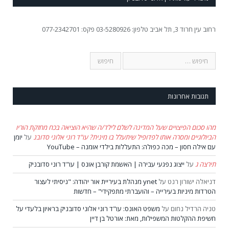
רחוב עין חרוד 3, תל אביב טלפון: 03-5280926 פקס: 077-2342701
תגובות אחרונות
מהו סכום הפיצויים שעל המדינה לשלם לילד/ה שהיא הוציאה בכח מחזקת הוריו
הביולוגיים ומסרה אותו לפדופיל שיתעלל בו מינית? עו"ד רוני אלוני סדובנ
על
יומן
עם אילה חסון – מכה כפולה: התעללות בילדי אומנה – YouTube
תירצה ג
על
ייצוג נפגעי עבירה | האשמת קורבן אונס | עו"ד רוני סדובניק
דניאלה ישורון רנט
על
ynet מנהלת בעיריית אור יהודה: "ניסיתי לעצור
הטרדות מיניות בעירייה – והועברתי מתפקידי" – חדשות
טניה הרדיל נחום
על
משפט האונס: עו"ד רוני אלוני סדובניק בראיון בלעדי על
חשיפת ההקלטות המשפילות, מאת: אורטל בן דיין