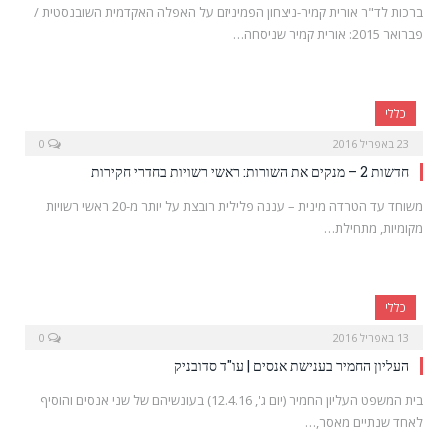
ברכות לד"ר אורית קמיר-ניצחון הפמיניזם על האפלה האקדמית השובנסטית /
פברואר 2015: אורית קמיר שניסחה…
כללי
23 באפריל 2016
0
חדשות 2 – מנקים את השורות: ראשי רשויות בחדרי חקירות
משוחד עד הטרדה מינית – עננה פלילית רובצת על יותר מ-20 ראשי רשויות
מקומיות, מתחילת…
כללי
13 באפריל 2016
0
העליון החמיר בענישת אנסים | עו"ד סדובניק
בית המשפט העליון החמיר (יום ג', 12.4.16) בעונשיהם של שני אנסים והוסיף
לאחד שנתיים מאסר,…