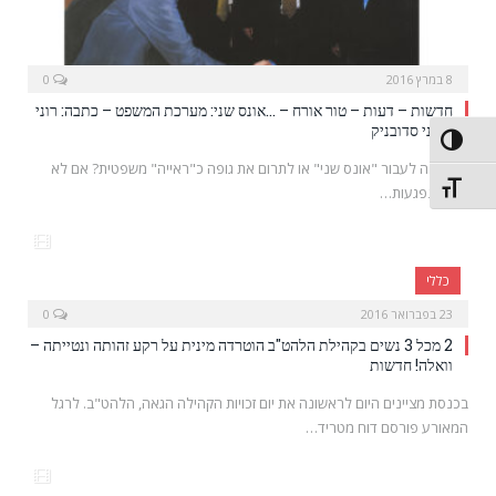
8 במרץ 2016
0
חדשות – דעות – טור אורח – …אונס שני: מערכת המשפט – כתבה: רוני
אלוני סדובניק
פעל/כבה ניגודיות גבוהה
מי תרצה לעבור "אונס שני" או לתרום את גופה כ"ראייה" משפטית? אם לא
תג גודל גופן
נבין שנפגעות…
כללי
23 בפברואר 2016
0
2 מכל 3 נשים בקהילת הלהט"ב הוטרדה מינית על רקע זהותה ונטייתה –
וואלה! חדשות
בכנסת מציינים היום לראשונה את יום זכויות הקהילה הגאה, הלהט"ב. לרגל
המאורע פורסם דוח מטריד…