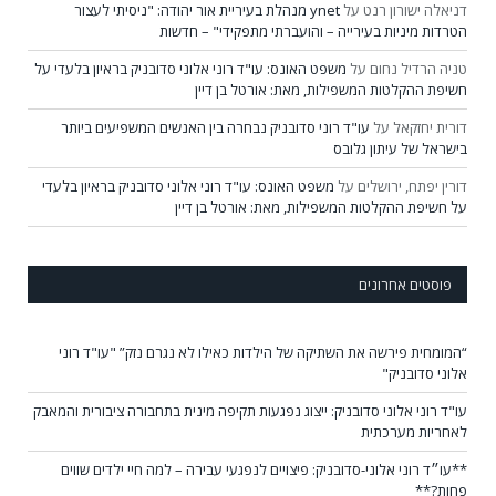
דניאלה ישורון רנט
על
ynet מנהלת בעיריית אור יהודה: "ניסיתי לעצור
הטרדות מיניות בעירייה – והועברתי מתפקידי" – חדשות
טניה הרדיל נחום
על
משפט האונס: עו"ד רוני אלוני סדובניק בראיון בלעדי על
חשיפת ההקלטות המשפילות, מאת: אורטל בן דיין
דורית יחזקאל
על
עו"ד רוני סדובניק נבחרה בין האנשים המשפיעים ביותר
בישראל של עיתון גלובס
דורין יפתח, ירושלים
על
משפט האונס: עו"ד רוני אלוני סדובניק בראיון בלעדי
על חשיפת ההקלטות המשפילות, מאת: אורטל בן דיין
פוסטים אחרונים
“המומחית פירשה את השתיקה של הילדות כאילו לא נגרם נזק” "עו"ד רוני
אלוני סדובניק"
עו"ד רוני אלוני סדובניק: ייצוג נפגעות תקיפה מינית בתחבורה ציבורית והמאבק
לאחריות מערכתית
**עו״ד רוני אלוני-סדובניק: פיצויים לנפגעי עבירה – למה חיי ילדים שווים
פחות?**