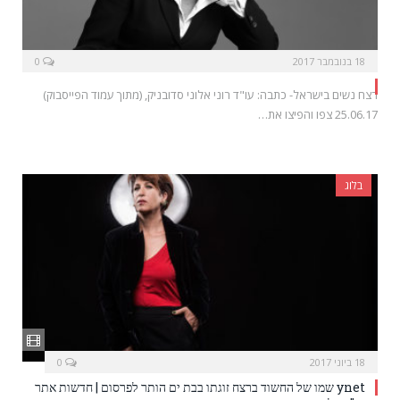
18 בנובמבר 2017
0
רצח נשים בישראל- כתבה: עו"ד רוני אלוני סדובניק, (מתוך עמוד הפייסבוק)
25.06.17 צפו והפיצו את…
בלוג
18 ביוני 2017
0
ynet שמו של החשוד ברצח זוגתו בבת ים הותר לפרסום | חדשות אתר