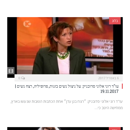
בלוג
6 באפריל 2017
0
עו"ד רוני אלוני סדובניק: על ניצול נשים בזנות, פדופיליה, רצח נשים |
19.11.2017
עו"ד רוני אלוני סדובניק: ״רצח בגן עדן״ אחת הכתבות הטובות שנעשו בארץ,
ממחישה היטב כי…