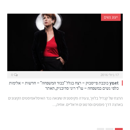
ייצוג נשים
17 ביולי 2016
0
ynet כוכבת פייסבוק – רצח בגלל "כבוד המשפחה" – חדשות – אלימות
כלפי נשים במשפחה – עו"ד רוני סדובניק, האתר
הרצח של קנדיל בלוץ', צעירה פקיסטנית שיצאה נגד האיסלאמיסטים הקיצונים
בארצה דרך פוסטים וסרטונים ויראליים. אחיה,…