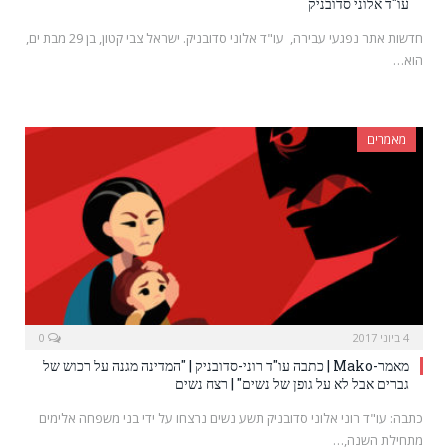
עו"ד אלוני סדובניק
חדשות אתר נפגעי עבירה, עו"ד אלוני סדובניק. ישראל צבי קטון, בן 29 מבת ים,
הוא…
מאמרים
4 ביוני 2017
0
מאמר-Mako | כתבה עו"ד רוני-סדובניק | "המדינה מגנה על רכוש של
גברים אבל לא על גופן של נשים" | רצח נשים
כתבה: עו"ד רוני אלוני סדובניק תשע נשים נרצחו על ידי בני משפחה אלימים
מתחילת השנה,…