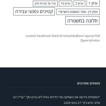
ערוץ 1
ערוץ 2
ערוץ 10
ערר על סגירת תיק
קטינים נפגעי עבירה
פסק דין - אתר המשפט הישראלי
תלונה במשטרה
custom-facebook-feed id=smashballoon layout=full
type=photos]
פוסטים אחרונים
“המומחית פירשה את השתיקה של הילדות כאילו לא נגרם נזק” "עו"ד רוני
אלוני סדובניק"
27 במאי 2026