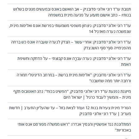
תגובת עו"ד רוני אלוני סדובניק – אב הואשם באונס ובמעשים מגונים בשלוש
בנותיו – כתב אישום מזעזע על פגיעה מינית במשפחה
עו"ד רוני אלוני־סדובניק: ניצחון משפטי משמעותי בפרשת אונס ואלימות מינית,
שנמשכה נערה מאז גיל 14
עו"ד רוני אלוני־סדובניק: אחרי עשור – הצדק לנערה שעברה אונס כש ברחה
מהפנימייה סוף־סוף הושג צדק
עו"ד רוני אלוני־סדובניק: נערה עברָה אונס קבוצתי – על הדחקה וחשיפת
האמת
עו"ד רוני אלוני סדובניק: "אלימות מינית ברשת – במרחב הדיגיטלי חמורה
ורחבה יותר ממה שחשבנו"
מייצגת נפגעת עו"ד רוני אלוני סדובניק, "הפשיט בכוח": נהג האוטובוס תקף
מינית – והמשיך לעבוד כרגיל | ישראל היום
הטריד מינית צעירות בנות 12 ועמד לצאת בזול – עד שהעליון התערב | חדשות
מעריב | עו"ד רוני אלוני סדובניק
המתלוננת נגד אפשטיין והנסיך אנדרו: "ראש ממשלה מפורסם אנס אותי
באכזריות"