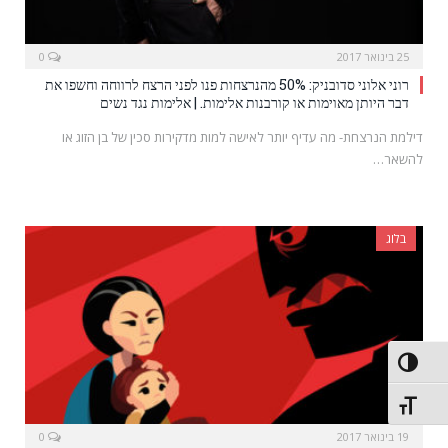
25 בינואר 2017
0
רוני אלוני סדובניק: 50% מהנרצחות פנו לפני הרצח לרווחה וחשפו את
דבר היותן מאוימות או קורבנות אלימות. | אלימות נגד נשים
דילמת הנרצחת- מה עדיף יותר לאישה למות מדקירות סכין של בן הזוג או
להשאר…
בלוג
פעל/כבה ניגודיות גבוהה
תג גודל גופן
19 בינואר 2017
0