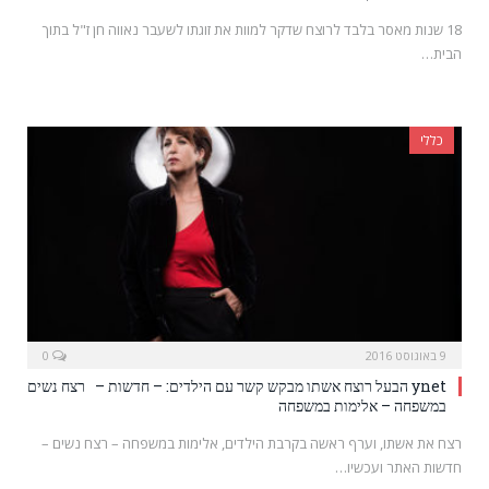
18 שנות מאסר בלבד לרוצח שדקר למוות את זוגתו לשעבר נאווה חן ז"ל בתוך
הבית…
כללי
9 באוגוסט 2016
0
ynet הבעל רוצח אשתו מבקש קשר עם הילדים: – חדשות – רצח נשים
במשפחה – אלימות במשפחה
רצח את אשתו, וערף ראשה בקרבת הילדים, אלימות במשפחה – רצח נשים –
חדשות האתר ועכשיו…