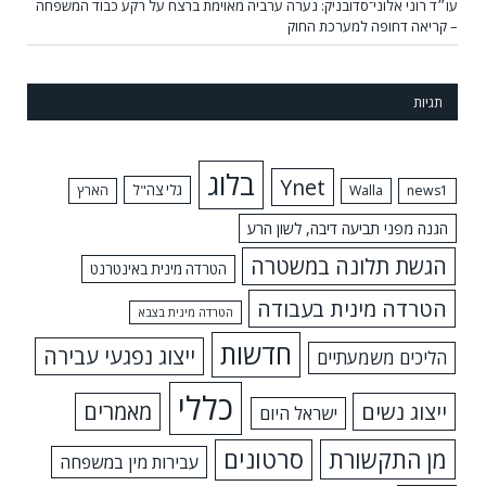
עו״ד רוני אלוני־סדובניק: נערה ערביה מאוימת ברצח על רקע כבוד המשפחה
– קריאה דחופה למערכת החוק
תגיות
בלוג
Ynet
גלי צה"ל
news1
Walla
הארץ
הגנה מפני תביעה דיבה, לשון הרע
הגשת תלונה במשטרה
הטרדה מינית באינטרנט
הטרדה מינית בעבודה
הטרדה מינית בצבא
חדשות
ייצוג נפגעי עבירה
הליכים משמעתיים
כללי
ייצוג נשים
מאמרים
ישראל היום
מן התקשורת
סרטונים
עבירות מין במשפחה