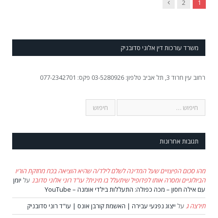
Next
2
1
משרד עורכות דין אלוני סדובניק
רחוב עין חרוד 3, תל אביב טלפון: 03-5280926 פקס: 077-2342701
תגובות אחרונות
מהו סכום הפיצויים שעל המדינה לשלם לילד/ה שהיא הוציאה בכח מחזקת הוריו
הביולוגיים ומסרה אותו לפדופיל שיתעלל בו מינית? עו"ד רוני אלוני סדובנ
על
יומן
עם אילה חסון – מכה כפולה: התעללות בילדי אומנה – YouTube
תירצה ג
על
ייצוג נפגעי עבירה | האשמת קורבן אונס | עו"ד רוני סדובניק