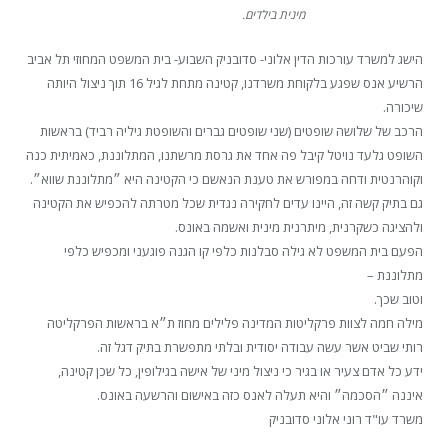
מינית בילדים.
הישג למשרד עורכות הדין אלוני- סדובניק השבוע- בית המשפט המחוזי תל אביב
הרשיע אנס שפגע בלקוחת משרדנו, קטינה מתחת לגיל 16 תוך ניצול היותה
שיכורה.
הרכב של שלושה שופטים (שני שופטים גברים והשופטת גיליה רביד) בראשות
השופט גלעד נויטל קיבל פה אחד את גרסת מרשתנו, המתלוננת, כאמיתית כנה
וקוהרנטית ודחה במפורש את טענת הנאשם כי הקטינה היא ״מתלוננת שווא״.
גם בתיק קשה זה, היינו עדים לחקירה נגדית שכל מטרתה להכפיש את הקטינה
ולהציגה כשקרנית, מיתרנית מינית ואשמה באונס.
הפעם בית המשפט לא גילה סבלנות כלפי קו הגנה פוגעני ומכפיש כלפי
מתלוננת –
וטוב שכך.
מילה חמה לצוות פרקליטות המדינה פלילים מחוז ת״א בראשות הפרקליטה
רותי שביט אשר עשה עבודה יסודית ובלתי מתפשרת בתיק דגל זה.
ידע כל אדם צעיר או בגיר כי ניצול מיני של אישה בגילופין, כל שכן קטינה,
איננה ״הסכמה״ והיא תעלה לאנס כזה באישום והרשעה באונס.
משרד עו"ד רוני אלוני סדובניק