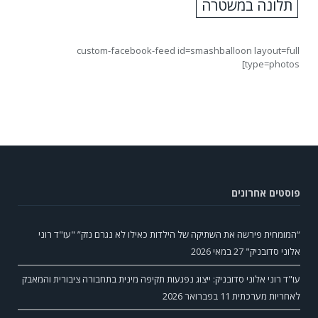
תלונה במשטרה
custom-facebook-feed id=smashballoon layout=full
type=photos]
פוסטים אחרונים
“המומחית פירשה את השתיקה של הילדות כאילו לא נגרם נזק” "עו"ד רוני
אלוני סדובניק"
27 במאי 2026
עו"ד רוני אלוני סדובניק: ייצוג נפגעות תקיפה מינית בתחבורה ציבורית והמאבק
לאחריות מערכתית
11 בפברואר 2026