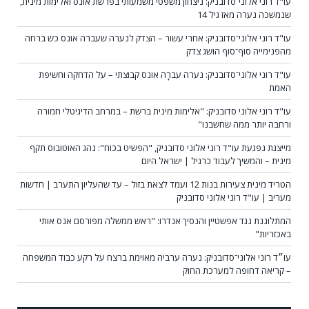
עו"ד רוני אלוני־סדובניק: ניצחון משפטי משמעותי בפרשת אונס ואלימות מינית,
שנמשכה נערה מאז גיל 14
עו"ד רוני אלוני־סדובניק: אחרי עשור – הצדק לנערה שעברה אונס כש ברחה
מהפנימייה סוף־סוף הושג צדק
עו"ד רוני אלוני־סדובניק: נערה עברָה אונס קבוצתי – על הדחקה וחשיפת
האמת
עו"ד רוני אלוני סדובניק: "אלימות מינית ברשת – במרחב הדיגיטלי חמורה
ורחבה יותר ממה שחשבנו"
מייצגת נפגעת עו"ד רוני אלוני סדובניק, "הפשיט בכוח": נהג האוטובוס תקף
מינית – והמשיך לעבוד כרגיל | ישראל היום
הטריד מינית צעירות בנות 12 ועמד לצאת בזול – עד שהעליון התערב | חדשות
מעריב | עו"ד רוני אלוני סדובניק
המתלוננת נגד אפשטיין והנסיך אנדרו: "ראש ממשלה מפורסם אנס אותי
באכזריות"
עו״ד רוני אלוני־סדובניק: נערה ערביה מאוימת ברצח על רקע כבוד המשפחה
– קריאה דחופה למערכת החוק