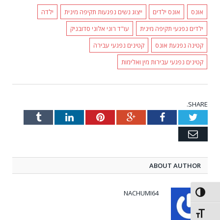
אונס
אונס ילדים
ייצוג נשים נפגעות תקיפה מינית
ילדה
ילדים נפגעי תקיפה מינית
עו"ד רוני אלוני סדובניק
קטינה נפגעת אונס
קטינים נפגעי עבירה
קטינים נפגעי עבירות מין ואלימות
SHARE.
Tumblr
LinkedIn
Pinterest
Google+
Facebook
Twitter
Email
ABOUT AUTHOR
NACHUMI64
פעל/כבה ניגודיות גבוהה
תג גודל גופן