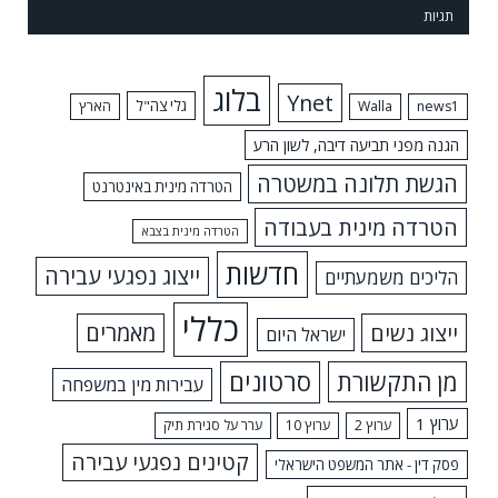
תגיות
בלוג
Ynet
גלי צה"ל
news1
Walla
הארץ
הגנה מפני תביעה דיבה, לשון הרע
הגשת תלונה במשטרה
הטרדה מינית באינטרנט
הטרדה מינית בעבודה
הטרדה מינית בצבא
חדשות
ייצוג נפגעי עבירה
הליכים משמעתיים
כללי
ייצוג נשים
מאמרים
ישראל היום
מן התקשורת
סרטונים
עבירות מין במשפחה
ערוץ 1
ערוץ 2
ערוץ 10
ערר על סגירת תיק
קטינים נפגעי עבירה
פסק דין - אתר המשפט הישראלי