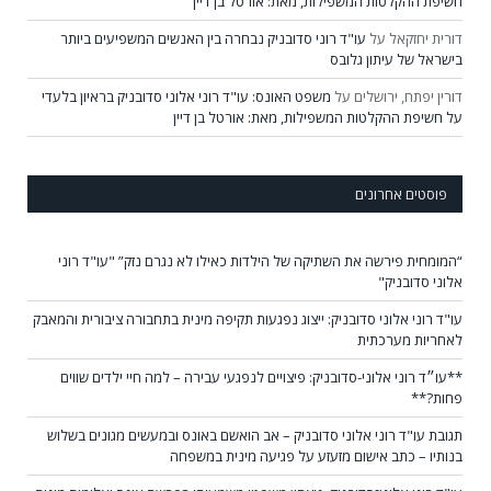
חשיפת ההקלטות המשפילות, מאת: אורטל בן דיין
דורית יחזקאל
על
עו"ד רוני סדובניק נבחרה בין האנשים המשפיעים ביותר
בישראל של עיתון גלובס
דורין יפתח, ירושלים
על
משפט האונס: עו"ד רוני אלוני סדובניק בראיון בלעדי
על חשיפת ההקלטות המשפילות, מאת: אורטל בן דיין
פוסטים אחרונים
“המומחית פירשה את השתיקה של הילדות כאילו לא נגרם נזק” "עו"ד רוני
אלוני סדובניק"
עו"ד רוני אלוני סדובניק: ייצוג נפגעות תקיפה מינית בתחבורה ציבורית והמאבק
לאחריות מערכתית
**עו״ד רוני אלוני-סדובניק: פיצויים לנפגעי עבירה – למה חיי ילדים שווים
פחות?**
תגובת עו"ד רוני אלוני סדובניק – אב הואשם באונס ובמעשים מגונים בשלוש
בנותיו – כתב אישום מזעזע על פגיעה מינית במשפחה