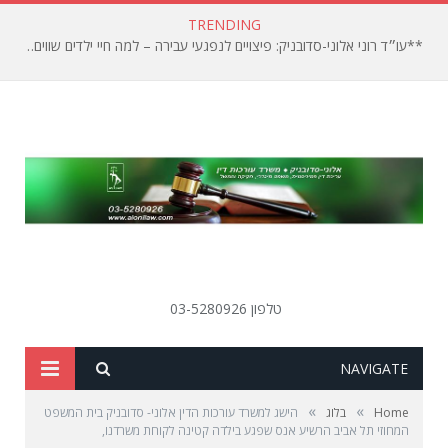
TRENDING
**עו״ד רוני אלוני-סדובניק: פיצויים לנפגעי עבירה – למה חיי ילדים שווים פחות?**
טלפון 03-5280926
SEARCH
NAVIGATE
»
»
Home
בלוג
הישג למשרד עורכות הדין אלוני- סדובניק בית המשפט
המחוזי תל אביב הרשיע אנס שפגע בילדה קטינה לקוחת משרדנו,