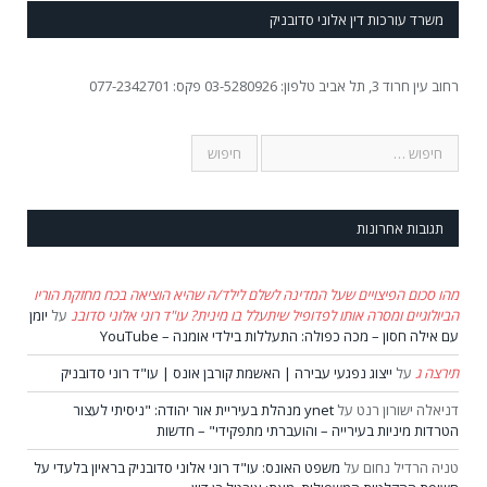
משרד עורכות דין אלוני סדובניק
רחוב עין חרוד 3, תל אביב טלפון: 03-5280926 פקס: 077-2342701
תגובות אחרונות
מהו סכום הפיצויים שעל המדינה לשלם לילד/ה שהיא הוציאה בכח מחזקת הוריו
הביולוגיים ומסרה אותו לפדופיל שיתעלל בו מינית? עו"ד רוני אלוני סדובנ
על
יומן
עם אילה חסון – מכה כפולה: התעללות בילדי אומנה – YouTube
תירצה ג
על
ייצוג נפגעי עבירה | האשמת קורבן אונס | עו"ד רוני סדובניק
דניאלה ישורון רנט
על
ynet מנהלת בעיריית אור יהודה: "ניסיתי לעצור
הטרדות מיניות בעירייה – והועברתי מתפקידי" – חדשות
טניה הרדיל נחום
על
משפט האונס: עו"ד רוני אלוני סדובניק בראיון בלעדי על