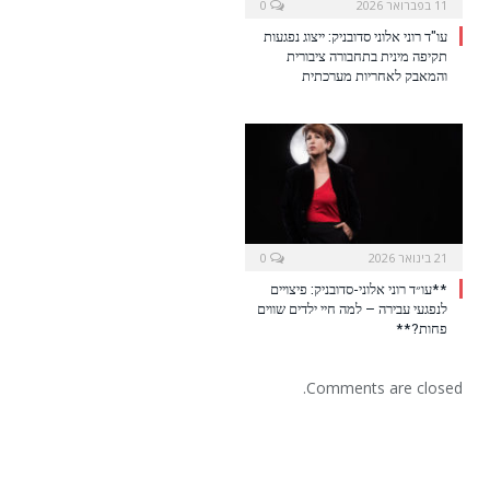
11 בפברואר 2026
0
עו"ד רוני אלוני סדובניק: ייצוג נפגעות
תקיפה מינית בתחבורה ציבורית
והמאבק לאחריות מערכתית
21 בינואר 2026
0
**עו״ד רוני אלוני-סדובניק: פיצויים
לנפגעי עבירה – למה חיי ילדים שווים
פחות?**
Comments are closed.