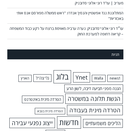
מעריב | עו"ד רוני אלוני סדובניק
המתלוננת נגד אפשטיין והנסיך אנדרו: "ראש ממשלה מפורסם אנס אותי
באכזריות"
עו״ד רוני אלוני־סדובניק: נערה ערביה מאוימת ברצח על רקע כבוד המשפחה
– קריאה דחופה למערכת החוק
תגיות
בלוג
Ynet
גלי צה"ל
news1
Walla
הארץ
הגנה מפני תביעה דיבה, לשון הרע
הגשת תלונה במשטרה
הטרדה מינית באינטרנט
הטרדה מינית בעבודה
הטרדה מינית בצבא
חדשות
ייצוג נפגעי עבירה
הליכים משמעתיים