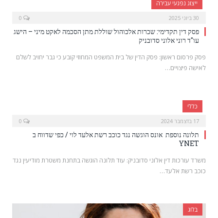
ייצוג נפגעי עבירה
30 ביוני 2025
0
פסק דין תקדימי: שכרות אלכוהול שוללת מתן הסכמה לאקט מיני – הישג
עו"ד רוני אלוני סדובניק
פסק פרסום ראשון: פסק הדין של בית המשפט המחוזי קובע כי גבר יחויב לשלם
לאישה פיצויים…
כללי
17 בדצמבר 2024
0
תלונה נוספת אונס הוגשה נגד כוכב רשת אלעד לוי / כפי שדווח ב
YNET
משרד עורכות דין אלוני סדובניק: עוד תלונה הוגשה בתחנת משטרת מודיעין נגד
כוכב רשת אלעד…
בלוג