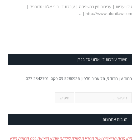
גילוי עריות | עבירות מין במשפחה | עורכת דין רוני אלוני סדובניק |
http://www.alonilaw.com |…
משרד עורכות דין אלוני סדובניק
רחוב עין חרוד 3, תל אביב טלפון: 03-5280926 פקס: 077-2342701
תגובות אחרונות
מהו סכום הפיצויים שעל המדינה לשלם לילד/ה שהיא הוציאה בכח מחזקת הוריו