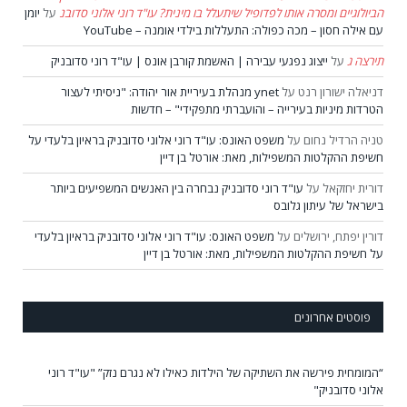
הביולוגיים ומסרה אותו לפדופיל שיתעלל בו מינית? עו"ד רוני אלוני סדובנ
על
יומן
עם אילה חסון – מכה כפולה: התעללות בילדי אומנה – YouTube
תירצה ג
על
ייצוג נפגעי עבירה | האשמת קורבן אונס | עו"ד רוני סדובניק
דניאלה ישורון רנט
על
ynet מנהלת בעיריית אור יהודה: "ניסיתי לעצור
הטרדות מיניות בעירייה – והועברתי מתפקידי" – חדשות
טניה הרדיל נחום
על
משפט האונס: עו"ד רוני אלוני סדובניק בראיון בלעדי על
חשיפת ההקלטות המשפילות, מאת: אורטל בן דיין
דורית יחזקאל
על
עו"ד רוני סדובניק נבחרה בין האנשים המשפיעים ביותר
בישראל של עיתון גלובס
דורין יפתח, ירושלים
על
משפט האונס: עו"ד רוני אלוני סדובניק בראיון בלעדי
על חשיפת ההקלטות המשפילות, מאת: אורטל בן דיין
פוסטים אחרונים
“המומחית פירשה את השתיקה של הילדות כאילו לא נגרם נזק” "עו"ד רוני
אלוני סדובניק"