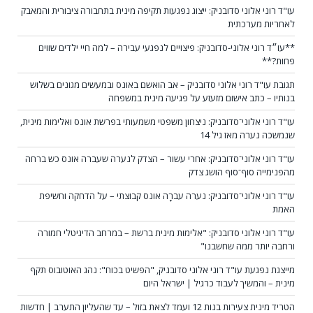
עו"ד רוני אלוני סדובניק: ייצוג נפגעות תקיפה מינית בתחבורה ציבורית והמאבק
לאחריות מערכתית
**עו״ד רוני אלוני-סדובניק: פיצויים לנפגעי עבירה – למה חיי ילדים שווים
פחות?**
תגובת עו"ד רוני אלוני סדובניק – אב הואשם באונס ובמעשים מגונים בשלוש
בנותיו – כתב אישום מזעזע על פגיעה מינית במשפחה
עו"ד רוני אלוני־סדובניק: ניצחון משפטי משמעותי בפרשת אונס ואלימות מינית,
שנמשכה נערה מאז גיל 14
עו"ד רוני אלוני־סדובניק: אחרי עשור – הצדק לנערה שעברה אונס כש ברחה
מהפנימייה סוף־סוף הושג צדק
עו"ד רוני אלוני־סדובניק: נערה עברָה אונס קבוצתי – על הדחקה וחשיפת
האמת
עו"ד רוני אלוני סדובניק: "אלימות מינית ברשת – במרחב הדיגיטלי חמורה
ורחבה יותר ממה שחשבנו"
מייצגת נפגעת עו"ד רוני אלוני סדובניק, "הפשיט בכוח": נהג האוטובוס תקף
מינית – והמשיך לעבוד כרגיל | ישראל היום
הטריד מינית צעירות בנות 12 ועמד לצאת בזול – עד שהעליון התערב | חדשות