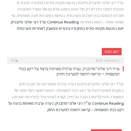
עו"ד רוני אלוני סדובניק מייצגת נפגעות תקיפה מינית בתחבורה הציבורית
ופועלת למיצוי הדין לא רק מול הנהג הפוגע אלא גם מול משרד התחבורה
וחברות ההסעה בגין רשלנות מערכתית. בטיחות נשים היא חובה משפטית, ומי
שמפר אותה – נושא באחריות.
Continue Reading
עו"ד רוני אלוני סדובניק:
ייצוג נפגעות תקיפה מינית בתחבורה ציבורית והמאבק לאחריות מערכתית
ייצוג נשים
2 בספטמבר 2025
0
עו״ד רוני אלוני־סדובניק: נערה ערביה מאוימת ברצח על רקע כבוד
המשפחה – קריאה דחופה למערכת החוק
עו״ד רוני אלוני־סדובניק מייצגת נערה ערביה שמתריעה על סכנת חיים
בעקבות איומים לרצח על רקע כבוד המשפחה. הפוסט חושף כשל חמור של
המשטרה והפרקליטות בהגנה על חייה, וקורא לשינוי מיידי במדיניות האכיפה.
Continue Reading
עו״ד רוני אלוני־סדובניק: נערה ערביה מאוימת ברצח על
רקע כבוד המשפחה – קריאה דחופה למערכת החוק