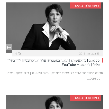
הגשת תלונה במשטרה
19 בפברואר 2016
0
סם אונס | מה לעשות? | תלונה במשטרה | עו"ד רוני סדובניק | ליווי בהליך
פלילי | להתלונן – YouTube
תלונה במשטרה? עו"ד רוני אלוני סדובניק | 03-5280926 | ליווי נפגעי עבירה
| סם אונס…
הגשת תלונה במשטרה