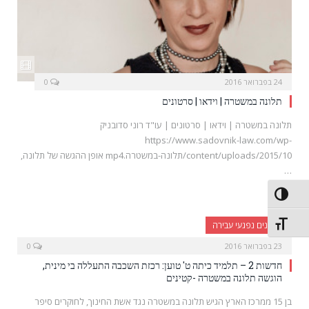
24 בפברואר 2016
0
תלונה במשטרה | וידאו | סרטונים
תלונה במשטרה | וידאו | סרטונים | עו"ד רוני סדובניק
https://www.sadovnik-law.com/wp-
content/uploads/2015/10/תלונה-במשטרה.mp4 אופן ההגשה של תלונה,
…
פעל/כבה ניגודיות גבוהה
תג גודל גופן
קטינים נפגעי עבירה
23 בפברואר 2016
0
חדשות 2 – תלמיד כיתה ט' טוען: רכזת השכבה התעללה בי מינית,
הוגשה תלונה במשטרה -קטינים
בן 15 ממרכז הארץ הגיש תלונה במשטרה נגד אשת החינוך, לחוקרים סיפר