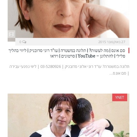
27 באוקטובר 2015
0
סם אונס | מה לעשות? | תלונה במשטרה | עו"ד רוני סדובניק | ליווי בהליך
פלילי | להתלונן – YouTube | סרטונים | וידאו
תלונה במשטרה? עו"ד רוני אלוני סדובניק | 03-5280926 | ליווי נפגעי עבירה
| סם אונס…
YNET