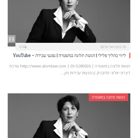
19 בפברואר 2016
0
ליווי בהליך פלילי | הגשת תלונה במשטרה | נפגעי עבירה – YouTube
הגשת תלונה במשטרה | 03-5280926 | http://www.alonilaw.com עורכת
דין רוני אלוני סדובניק |נפגעות עבירות מין,…
הגשת תלונה במשטרה