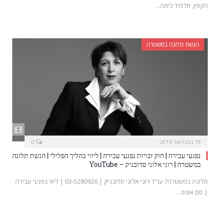
הקטין, תלמיד כיתה…
הגשת תלונה במשטרה
19 בפברואר 2016
0
נפגעי עבירה | חוק זכויות נפגעי עבירה | ליווי בהליך הפלילי | הגשת תלונה
במשטרה | רוני אלוני סדובניק – YouTube
תלונה במשטרה? עו"ד רוני אלוני סדובניק | 03-5280926 | ליווי נפגעי עבירה
| סם אונס…