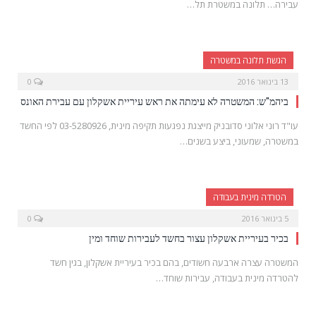
עבירה… תלונה במשטרת תל…
הגשת תלונה במשטרה
13 בינואר 2016
0
ביהמ"ש: המשטרה לא עימתה את ראש עיריית אשקלון עם עבירת האונס
עו"ד רוני אלוני סדובניק מייצגת נפגעות תקיפה מינית, 03-5280926 לפי החשד
במשטרה, שמעוני, ביצע בשנים…
הטרדה מינית בעבודה
5 בינואר 2016
0
בכיר בעיריית אשקלון עצור בחשד לעבירות שוחד ומין
המשטרה עצרה ארבעה חשודים, בהם בכיר בעיריית אשקלון, בגין חשד
להטרדה מינית בעבודה, עבירות שוחד…