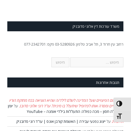
משרד עורכות דין אלוני סדובניק
רחוב עין חרוד 3, תל אביב טלפון: 03-5280926 פקס: 077-2342701
תגובות אחרונות
מהו סכום הפיצויים שעל המדינה לשלם לילד/ה שהיא הוציאה בכח מחזקת הוריו
פעל/כבה ניגודיות גבוהה
הביולוגיים ומסרה אותו לפדופיל שיתעלל בו מינית? עו"ד רוני אלוני סדובנ
על
יומן
עם אילה חסון – מכה כפולה: התעללות בילדי אומנה – YouTube
תג גודל גופן
תירצה ג
על
ייצוג נפגעי עבירה | האשמת קורבן אונס | עו"ד רוני סדובניק