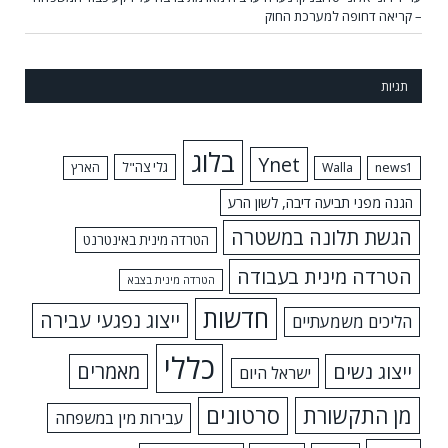
– קריאה דחופה למערכת החוק
תגיות
בלוג
Ynet
גלי צה"ל
news1
Walla
הארץ
הגנה מפני תביעה דיבה, לשון הרע
הגשת תלונה במשטרה
הטרדה מינית באינטרנט
הטרדה מינית בעבודה
הטרדה מינית בצבא
חדשות
ייצוג נפגעי עבירה
הליכים משמעתיים
כללי
ייצוג נשים
מאמרים
ישראל היום
מן התקשורת
סרטונים
עבירות מין במשפחה