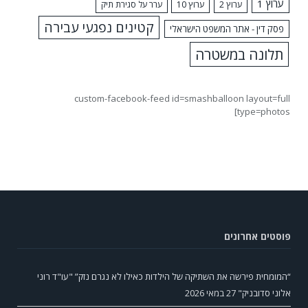
ערוץ 1
ערוץ 2
ערוץ 10
ערר על סגירת תיק
קטינים נפגעי עבירה
פסק דין - אתר המשפט הישראלי
תלונה במשטרה
custom-facebook-feed id=smashballoon layout=full
type=photos]
פוסטים אחרונים
“המומחית פירשה את השתיקה של הילדות כאילו לא נגרם נזק” "עו"ד רוני
אלוני סדובניק"
27 במאי 2026