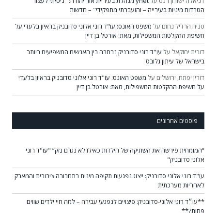
דניאלה ישורון רנט
על
ynet מנהלת בעיריית אור יהודה: "ניסיתי לעצור
הטרדות מיניות בעירייה – והועברתי מתפקידי" – חדשות
טניה הרדיל נחום
על
משפט האונס: עו"ד רוני אלוני סדובניק בראיון בלעדי על
חשיפת ההקלטות המשפילות, מאת: אורטל בן דיין
דורית יחזקאל
על
עו"ד רוני סדובניק נבחרה בין האנשים המשפיעים ביותר
בישראל של עיתון גלובס
דורין יפתח, ירושלים
על
משפט האונס: עו"ד רוני אלוני סדובניק בראיון בלעדי
על חשיפת ההקלטות המשפילות, מאת: אורטל בן דיין
פוסטים אחרונים
“המומחית פירשה את השתיקה של הילדות כאילו לא נגרם נזק” "עו"ד רוני
אלוני סדובניק"
עו"ד רוני אלוני סדובניק: ייצוג נפגעות תקיפה מינית בתחבורה ציבורית והמאבק
לאחריות מערכתית
**עו״ד רוני אלוני-סדובניק: פיצויים לנפגעי עבירה – למה חיי ילדים שווים
פחות?**