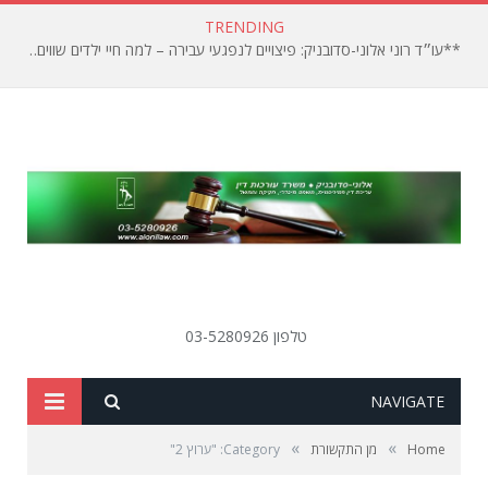
TRENDING
**עו״ד רוני אלוני-סדובניק: פיצויים לנפגעי עבירה – למה חיי ילדים שווים פחות?**
טלפון 03-5280926
SEARCH
NAVIGATE
»
»
Home
מן התקשורת
Category: "ערוץ 2"