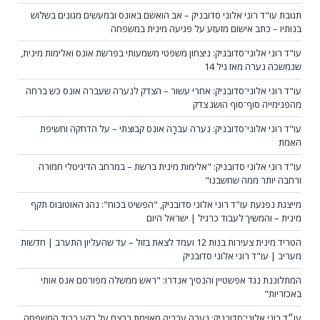
תגובת עו"ד רוני אלוני סדובניק – אב הואשם באונס ובמעשים מגונים בשלוש
בנותיו – כתב אישום מזעזע על פגיעה מינית במשפחה
עו"ד רוני אלוני־סדובניק: ניצחון משפטי משמעותי בפרשת אונס ואלימות מינית,
שנמשכה נערה מאז גיל 14
עו"ד רוני אלוני־סדובניק: אחרי עשור – הצדק לנערה שעברה אונס כש ברחה
מהפנימייה סוף־סוף הושג צדק
עו"ד רוני אלוני־סדובניק: נערה עברָה אונס קבוצתי – על הדחקה וחשיפת
האמת
עו"ד רוני אלוני סדובניק: "אלימות מינית ברשת – במרחב הדיגיטלי חמורה
ורחבה יותר ממה שחשבנו"
מייצגת נפגעת עו"ד רוני אלוני סדובניק, "הפשיט בכוח": נהג האוטובוס תקף
מינית – והמשיך לעבוד כרגיל | ישראל היום
הטריד מינית צעירות בנות 12 ועמד לצאת בזול – עד שהעליון התערב | חדשות
מעריב | עו"ד רוני אלוני סדובניק
המתלוננת נגד אפשטיין והנסיך אנדרו: "ראש ממשלה מפורסם אנס אותי
באכזריות"
עו״ד רוני אלוני־סדובניק: נערה ערביה מאוימת ברצח על רקע כבוד המשפחה